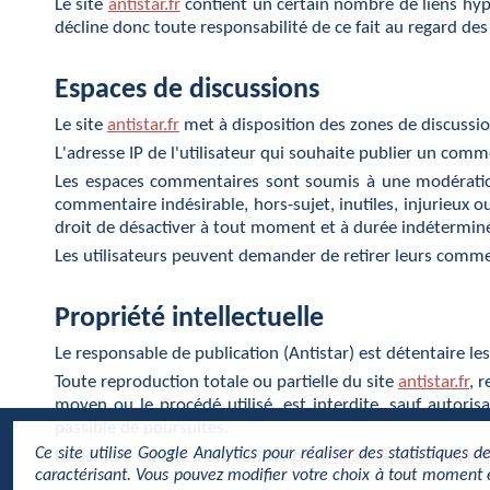
Le site
antistar.fr
contient un certain nombre de liens hyp
décline donc toute responsabilité de ce fait au regard des 
Espaces de discussions
Le site
antistar.fr
met à disposition des zones de discussi
L'adresse IP de l'utilisateur qui souhaite publier un comme
Les espaces commentaires sont soumis à une modération 
commentaire indésirable, hors-sujet, inutiles, injurieux 
droit de désactiver à tout moment et à durée indétermin
Les utilisateurs peuvent demander de retirer leurs comm
Propriété intellectuelle
Le responsable de publication (Antistar) est détentaire les 
Toute reproduction totale ou partielle du site
antistar.fr
, 
moyen ou le procédé utilisé, est interdite, sauf autoris
passible de poursuites.
Ce site utilise Google Analytics pour réaliser des statistiques
La banière du site a été conçue par
Mikaël Aguirre (alias 
caractérisant. Vous pouvez modifier votre choix à tout moment en