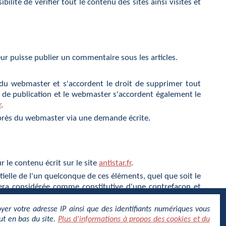
ibilité de vérifier tout le contenu des sites ainsi visités et
ur puisse publier un commentaire sous les articles.
 du webmaster et s'accordent le droit de supprimer tout
le de publication et le webmaster s'accordent également le
r
.
uprès du webmaster via une demande écrite.
r le contenu écrit sur le site
antistar.fr
.
tielle de l'un quelconque de ces éléments, quel que soit le
e sera considérée comme constitutive d'une contrefaçon et
oyer votre adresse IP ainsi que des identifiants numériques vous
ut en bas du site.
Plus d'informations à propos des cookies et du