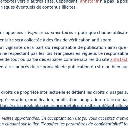
ertextes vers d'autres sites. Cependant,
antistar.fr
n'a pas la poss
risques éventuels de contenus illicites.
ons appelées
« Espaces commentaires »
pour que chaque utilisate
ntaire sera collectée à des fins de vérification anti-spam.
vigilante de la part du responsable de publication ainsi que
ou ne respectant pas les lois Françaises en vigueur. Le responsab
ée de tout ou partie des espaces commenataires du site
antistar.f
entaires auprès du responsable de publication du site ou bien a
droits de propriété intellectuelle et détient les droits d'usages su
représentation, modification, publication, adaptation totale ou par
ation écrite préalable par le propriétaire du site, à défaut ell
 de visites approfondies. En acceptant son usage, vous acceptez d'env
Orioto)
.
 cliquant sur le lien "Modifier les paramètres de confidentialité" to