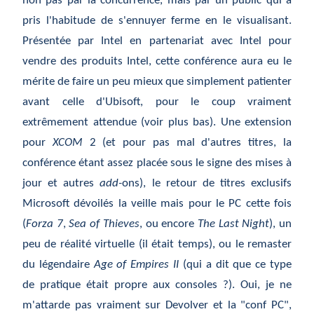
non pas par la concurrence, mais par un public qui a
pris l'habitude de s'ennuyer ferme en le visualisant.
Présentée par Intel en partenariat avec Intel pour
vendre des produits Intel, cette conférence aura eu le
mérite de faire un peu mieux que simplement patienter
avant celle d'Ubisoft, pour le coup vraiment
extrêmement attendue (voir plus bas). Une extension
pour
XCOM
2 (et pour pas mal d'autres titres, la
conférence étant assez placée sous le signe des mises à
jour et autres
add-
ons), le retour de titres exclusifs
Microsoft dévoilés la veille mais pour le PC cette fois
(
Forza 7
,
Sea of Thieves
, ou encore
The Last Night
), un
peu de réalité virtuelle (il était temps), ou le remaster
du légendaire
Age of Empires II
(qui a dit que ce type
de pratique était propre aux consoles ?). Oui, je ne
m'attarde pas vraiment sur Devolver et la "conf PC",