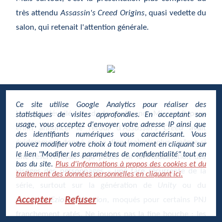
très attendu
Assassin's Creed Origins
, quasi vedette du
salon, qui retenait l'attention générale.
Ce site utilise Google Analytics pour réaliser des
L'extrait dévoilé lors de la conférence Microsoft pour
statistiques de visites approfondies. En acceptant son
usage, vous acceptez d'envoyer votre adresse IP ainsi que
enfin annoncer le retour d'
Assassin's Creed
avait
des identifiants numériques vous caractérisant. Vous
évidemment donné envie d'en (sa)voir plus, même si
pouvez modifier votre choix à tout moment en cliquant sur
le lien "Modifier les paramètres de confidentialité" tout en
une réserve était déjà posée sur la modélisation des
bas du site.
Plus d'informations à propos des cookies et du
visages des personnages – une tare récurrente de la
traitement des données personnelles en cliquant ici.
série, surtout sur la génération de
Unity
ou du
Accepter
Refuser
remaster
Ezio's Collection
, moqués pour certains PNJ
franchement ratés. Ne jouons pas la fine bouche : les