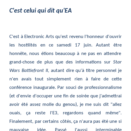
C'est celui qui dit qu'EA
C'est
à
Electronic Arts qu'est revenu l'honneur d'ouvrir
les hostilit
és
en ce samedi 17 juin. Autant
être
honn
ête,
nous
étions
beaucoup
à
ne pas en attendre
grand-chose de plus que des informations sur
Star
Wars Battlefront II
, autant dire qu'
à
titre personnel je
n'en avais tout simplement rien
à
faire de cette
conf
érence
inaugurale. Par souci de professionnalisme
(et d'envie d'occuper une fin de soir
ée
que j'admettrai
avoir
été
assez molle du genou), je me suis dit "allez
ouais,
ça
reste l'E3, regardons quand m
ême
".
Finalement, par certains c
ôtés,
ça
n'aura pas
été
une si
mauvaise id
ée
. Pass
é
l'aussi interminable