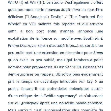
Wii U (!) et Wii (!!!). Le studio s'est également offert
quelques mots sur le nouveau
South Park
au sous-titre
délicieux ("L'Annale du Destin" / "The Fractured But
Whole" en VO) maintes fois reporté et qui arrivera
enfin à bon port enfin d'année, annoncé une
exploitation de la licence sur mobile avec
South Park
Phone Destroyer
(plein d'autodérision…), et sortit d'un
peu nulle part une extension en décembre pour
Steep
qu'on avait un peu oublié, mais qui tombera à point
nommé pour préparer les JO d'hiver 2018. Passées ces
demi-surprises ou rappels, Ubisoft a bien évidemment
pris le temps de davantage introduire
Far Cry 5
au
public, faisant fi des potentielles polémiques autour
d'une critique de la "white supremacy" et s'attardant
sur du
gameplay
après une nouvelle bande-annonce.
Mais surtout, c'est la présentation plus complète du