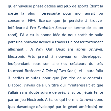
qu'ennuyeuse phase d
édiée
aux jeux de sports (dont la
partie la plus int
éressante
pour moi aurait pu
concerner
FIFA
, licence que je persiste
à
trouver
inf
érieure
à
Pro Evolution Soccer
en terme de ballon
rond), EA a eu la bonne id
ée
de nous sortir de nulle
part une nouvelle licence
à
travers un
teaser
fortement
all
échant
:
A Way Out
. Deux ans après
Unravel
,
Electronic Arts prend à nouveau un développeur
indépendant sous son aile (les créateurs du très
touchant
Brothers: A Tale of Two Sons
), et il aura fallu
3 petites minutes pour que j'en tire deux constats.
D'abord, j'avais d
éjà
un titre qui m'int
éressait
et que
j'allais sans doute suivre de pr
ès
. Ensuite, j'
étais
tent
é
par un jeu Electronic Arts, ce qui hormis
Unravel
donc
(pas davantage d
éveloppé
par le g
éant
am
éricain
) ne