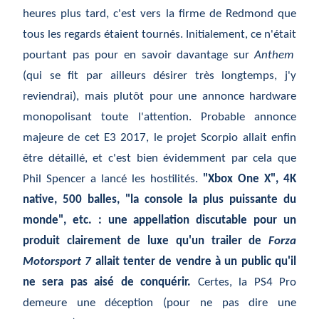
heures plus tard, c'est vers la firme de Redmond que
tous les regards
étaient
tourn
és
. Initialement, ce n'
était
pourtant pas pour en savoir davantage sur
Anthem
(qui se fit par ailleurs d
ésirer
tr
ès
longtemps, j'y
reviendrai), mais plut
ôt
pour une annonce hardware
monopolisant toute l'attention. Probable annonce
majeure de cet E3 2017, le projet Scorpio allait enfin
être
d
étaillé,
et c'est bien
évidemment
par cela que
Phil Spencer a lanc
é
les hostilit
és
.
"Xbox One X", 4K
native, 500 balles, "la console la plus puissante du
monde", etc. : une appellation discutable pour un
produit clairement de luxe qu'un trailer de
Forza
Motorsport 7
allait tenter de vendre
à
un public qu'il
ne sera pas ais
é
de conqu
érir
.
Certes, la PS4 Pro
demeure une d
éception (pour ne pas dire une