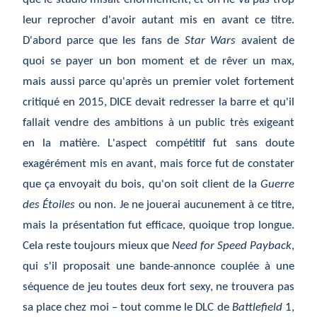
leur reprocher d'avoir autant mis en avant ce titre.
D'abord parce que les fans de
Star Wars
avaient de
quoi se payer un bon moment et de r
êver
un max,
mais aussi parce qu'apr
ès
un premier volet fortement
critiqu
é
en 2015, DICE devait redresser la barre et qu'il
fallait vendre des ambitions
à
un public tr
ès
exigeant
en la mati
ère
. L'aspect comp
étitif
fut sans doute
exag
érément
mis en avant, mais force fut de constater
que
ça
envoyait du bois, qu'on soit client de la
Guerre
des
Étoiles
ou non. Je ne jouerai aucunement
à
ce titre,
mais la pr
ésentation
fut efficace, quoique trop longue.
Cela reste toujours mieux que
Need for Speed Payback
,
qui s'il proposait une bande-annonce coupl
ée
à
une
s
équence
de jeu toutes deux fort sexy, ne trouvera pas
sa place chez moi – tout comme le DLC de
Battlefield
1,