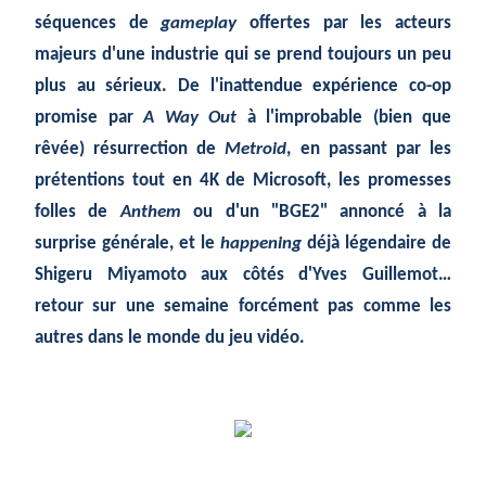
s
équences
de
gameplay
offertes par les acteurs
majeurs d'une industrie qui se prend toujours un peu
plus au s
érieux
. De l'inattendue exp
érience
co-op
promise par
A Way Out
à
l'improbable (bien que
r
êvée
) r
ésurrection
de
Metroid
, en passant par les
pr
étentions
tout en 4K de Microsoft, les promesses
folles de
Anthem
ou d'un "BGE2" annoncé à la
surprise générale, et le
happening
d
éjà
l
égendaire
de
Shigeru Miyamoto aux c
ôtés
d'Yves Guillemot…
retour sur une semaine forc
ément
pas comme les
autres dans le monde du jeu vid
éo
.