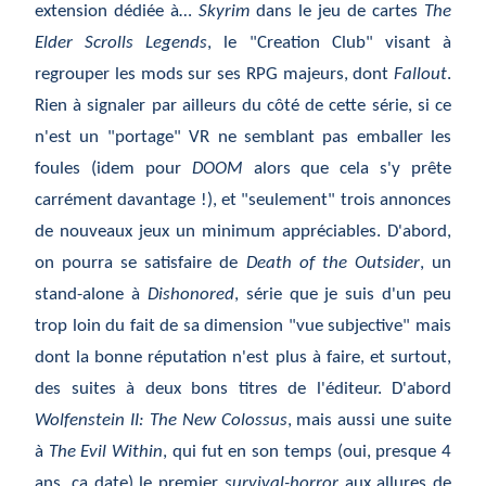
extension dédiée à…
Skyrim
dans le jeu de cartes
The
Elder Scrolls Legends
, le "Creation Club" visant à
regrouper les mods sur ses RPG majeurs, dont
Fallout
.
Rien à signaler par ailleurs du côté de cette série, si ce
n'est un "portage" VR ne semblant pas emballer les
foules (idem pour
DOOM
alors que cela s'y prête
carrément davantage !), et "seulement" trois annonces
de nouveaux jeux un minimum appréciables. D'abord,
on pourra se satisfaire de
Death of the Outsider
, un
stand-alone à
Dishonored
, série que je suis d'un peu
trop loin du fait de sa dimension "vue subjective" mais
dont la bonne réputation n'est plus à faire, et surtout,
des suites à deux bons titres de l'éditeur. D'abord
Wolfenstein II: The New Colossus
, mais aussi une suite
à
The Evil Within
, qui fut en son temps (oui, presque 4
ans, ça date) le premier
survival-horror
aux allures de