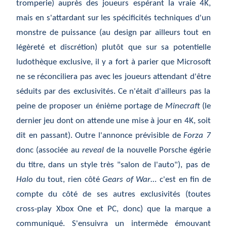
tromperie)
aupr
ès
des joueurs esp
érant
la vraie 4K,
mais en s'attardant sur les sp
écificités
techniques d'un
monstre de puissance (au design par ailleurs tout en
l
égèreté
et discr
étion
) plut
ôt
que sur sa potentielle
ludoth
èque
exclusive, il y a fort
à
parier que Microsoft
ne se r
éconciliera
pas avec les joueurs attendant d'
être
s
éduits
par des exclusivit
és
. Ce n'était d'ailleurs pas la
peine de proposer un énième portage de
Minecraft
(le
dernier jeu dont on attende une mise à jour en 4K, soit
dit en passant). Outre l'annonce pr
évisible
de
Forza 7
donc (associ
ée
au
reveal
de la nouvelle Porsche
égérie
du titre, dans un style très "salon de l'auto"), pas de
Halo
du tout, rien c
ôté
Gears of War
…
c'est en fin de
compte du c
ôté
de ses autres exclusivit
és
(toutes
cross-play Xbox One et PC, donc) que la marque a
communiqu
é
. S'ensuivra un intermède émouvant