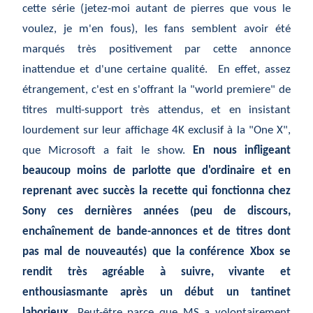
cette série (jetez-moi autant de pierres que vous le
voulez, je m'en fous), les fans semblent avoir été
marqués très positivement par cette annonce
inattendue et d'une certaine qualité. En effet, assez
étrangement,
c'est en s'offrant la "world premiere" de
titres multi-support tr
ès
attendus, et en insistant
lourdement sur leur affichage 4K exclusif
à
la "One X",
que Microsoft a fait le show.
En nous infligeant
beaucoup moins de parlotte que d'ordinaire et en
reprenant avec succ
ès
la recette qui fonctionna chez
Sony ces derni
ères
ann
ées
(peu de discours,
encha
înement
de bande-annonces et de titres dont
pas mal de nouveaut
és
) que la conf
érence
Xbox se
rendit tr
ès
agr
éable
à
suivre, vivante et
enthousiasmante apr
ès
un d
ébut
un tantinet
laborieux.
Peut-être parce que MS a volontairement