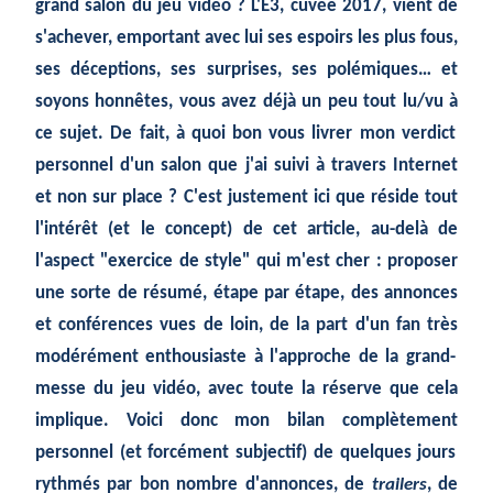
grand salon du jeu vid
éo
? L'E3, cuv
ée
2017, vient de
s'achever, emportant avec lui ses espoirs les plus fous,
ses d
éceptions,
ses surprises, ses pol
émiques…
et
soyons honn
êtes,
vous avez d
éjà
un peu tout lu/vu
à
ce sujet. De fait,
à
quoi bon vous livrer mon verdict
personnel d'un salon que j'ai suivi
à
travers Internet
et non sur place ? C'est justement ici que r
éside
tout
l'int
érêt
(et le concept) de cet article, au-delà de
l'aspect "exercice de style" qui m'est cher : proposer
une sorte de r
ésumé,
étape
par
étape,
des annonces
et conf
érences
vues de loin, de la part d'un fan tr
ès
mod
érément
enthousiaste
à
l'approche de la grand-
messe du jeu vid
éo,
avec toute la r
éserve
que cela
implique. Voici donc mon bilan compl
ètement
personnel (et forc
ément
subjectif) de quelques jours
rythm
és
par bon nombre d'annonces, de
trailers
, de