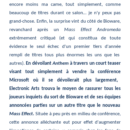
encore moins ma came, tout simplement, comme
beaucoup de titres durant ce salon… je n'y peux pas
grand-chose. Enfin, la surprise vint du c
ôté
de Bioware,
revanchard apr
ès
un
Mass Effect Andromeda
extr
êmement
critiqu
é
(et qui constitua de toute
évidence
le seul
échec
d'un premier tiers d'ann
ée
rempli de titres tous plus
énormes
les uns que les
autres).
En d
évoilant
Anthem
à
travers un court teaser
visant tout simplement
à
vendre la conf
érence
Microsoft o
ù
il se d
évoilerait
plus largement,
Electronic Arts trouva le moyen de rassurer tous les
joueurs inquiets du sort de Bioware et de ses
équipes
annoncées parties sur un autre titre que le nouveau
Mass Effect
.
Située à peu près en milieu de conférence,
cette annonce alléchante eut pour effet d'augmenter