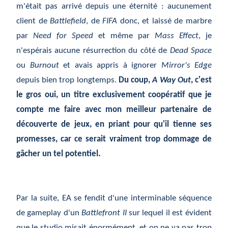
m'
était
pas arriv
é
depuis une
éternité
: aucunement
client de
Battlefield
, de
FIFA
donc, et laiss
é
de marbre
par
Need for Speed
et m
ême
par
Mass Effect
, je
n'esp
érais
aucune r
ésurrection
du c
ôté
de
Dead Space
ou
Burnout
et avais appris
à
ignorer
Mirror's Edge
depuis bien trop longtemps.
Du coup,
A Way Out
, c'est
le gros oui, un titre exclusivement coop
ératif
que je
compte me faire avec mon meilleur partenaire de
d
écouverte
de jeux, en priant pour qu'il tienne ses
promesses, car ce serait vraiment trop dommage de
g
âcher
un tel potentiel.
Par la suite, EA se fendit d'une interminable s
équence
de gameplay d'un
Battlefront II
sur lequel il est
évident
que le studio misait
énormément,
et on ne va pas trop