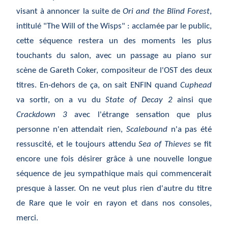
visant à annoncer la suite de
Ori and the Blind Forest
,
intitulé "The Will of the Wisps" : acclamée par le public,
cette séquence restera un des moments les plus
touchants du salon, avec un passage au piano sur
scène de Gareth Coker, compositeur de l'OST des deux
titres. En-dehors de ça, on sait ENFIN quand
Cuphead
va sortir, on a vu du
State of Decay 2
ainsi que
Crackdown 3
avec l'
étrange
sensation que plus
personne n'en attendait rien,
Scalebound
n'a pas été
ressuscité, et le toujours attendu
Sea of Thieves
se fit
encore une fois d
ésirer
gr
âce
à
une nouvelle longue
s
équence
de jeu sympathique mais qui commencerait
presque
à
lasser. On ne veut plus rien d'autre du titre
de Rare que le voir en rayon et dans nos consoles,
merci.